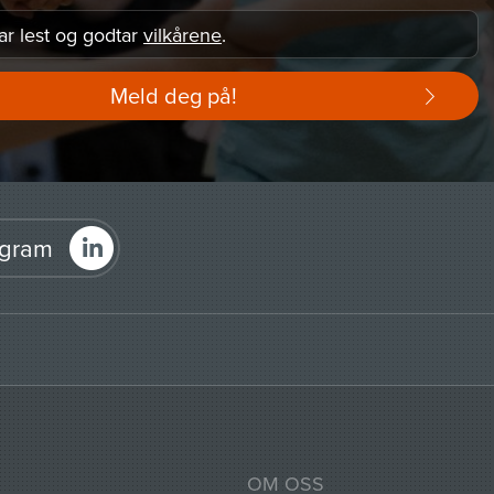
ar lest og godtar
vilkårene
.
Meld deg på!
agram
OM OSS