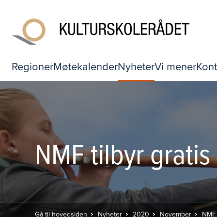
Regioner
Møtekalender
Nyheter
Vi mener
Kont
NMF tilbyr grati
Gå til hovedsiden
Nyheter
2020
November
NMF t