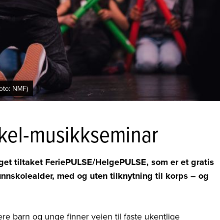
Foto: NMF)
rskel-musikkseminar
et tiltaket FeriePULSE/HelgePULSE, som er et gratis
nnskolealder, med og uten tilknytning til korps – og
ere barn og unge finner veien til faste ukentlige