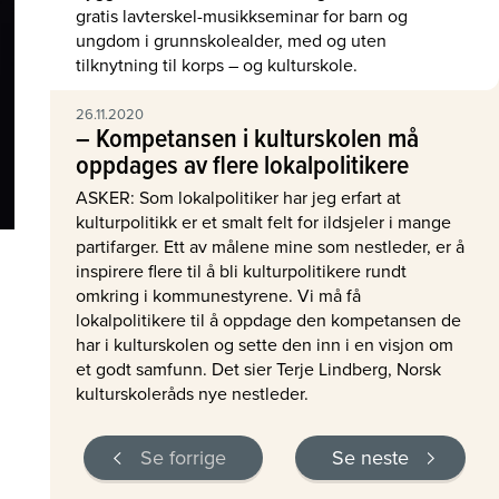
gratis lavterskel-musikkseminar for barn og
ungdom i grunnskolealder, med og uten
tilknytning til korps – og kulturskole.
26.11.2020
– Kompetansen i kulturskolen må
oppdages av flere lokalpolitikere
ASKER: Som lokalpolitiker har jeg erfart at
kulturpolitikk er et smalt felt for ildsjeler i mange
partifarger. Ett av målene mine som nestleder, er å
inspirere flere til å bli kulturpolitikere rundt
omkring i kommunestyrene. Vi må få
lokalpolitikere til å oppdage den kompetansen de
har i kulturskolen og sette den inn i en visjon om
et godt samfunn. Det sier Terje Lindberg, Norsk
kulturskoleråds nye nestleder.
Se forrige
Se neste