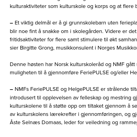
kulturaktiviteter som kulturskole og korps og at flere b
–
Et viktig delmål er å gi grunnskolebarn uten feriepl
blir noe fint å snakke om i skolegården. Videre er de
fritidsaktiviteter for flere samt stimulere til økt samha
sier Birgitte Grong, musikkonsulent i Norges Musikk
Denne høsten har Norsk kulturskoleråd og NMF gått s
muligheten til å gjennomføre FeriePULSE og/eller Hel
–
NMFs FeriePULSE og HelgePULSE er strålende tilta
introdusert til opplevelsen av felleskap og mestring
kulturskolene til å støtte opp om tiltaket gjennom å 
av kulturskolens lærekrefter i gjennomføringen, og gje
Åste Selnæs Domaas,
leder for veiledning og rammep