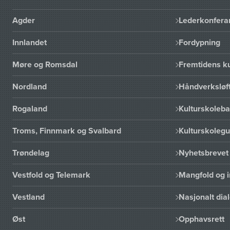
Agder
Lederkonfera
Innlandet
Fordypning
Møre og Romsdal
Fremtidens ku
Nordland
Håndverksløft
Rogaland
Kulturskoleba
Troms, Finnmark og Svalbard
Kulturskoleg
Trøndelag
Nyhetsbrevet 
Vestfold og Telemark
Mangfold og i
Vestland
Nasjonalt dia
Øst
Opphavsrett