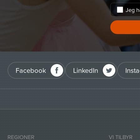
Jeg h
Facebook
LinkedIn
Inst
REGIONER
VI TILBYR