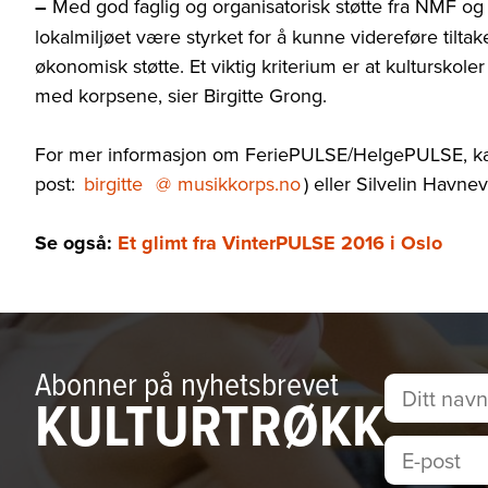
–
Med god faglig og organisatorisk støtte fra NMF og k
lokalmiljøet være styrket for å kunne videreføre tilt
økonomisk støtte. Et viktig kriterium er at kultursk
med korpsene, sier Birgitte Grong.
For mer informasjon om
FeriePULSE/HelgePULSE, kan
post:
birgitte
@
musikkorps.no
) eller Silvelin Havnev
Se også:
Et glimt fra VinterPULSE 2016 i Oslo
Abonner på nyhetsbrevet
KULTURTRØKK