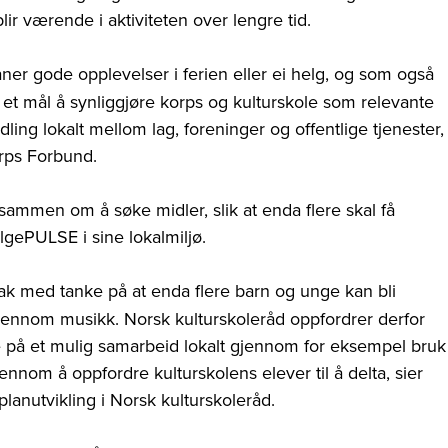
lir værende i aktiviteten over lengre tid.
aner gode opplevelser i ferien eller ei helg, og som også
t et mål å synliggjøre korps og kulturskole som relevante
ndling lokalt mellom lag, foreninger og offentlige tjenester,
orps Forbund.
ammen om å søke midler, slik at enda flere skal få
gePULSE i sine lokalmiljø.
k med tanke på at enda flere barn og unge kan bli
 gjennom musikk. Norsk kulturskoleråd oppfordrer derfor
se på et mulig samarbeid lokalt gjennom for eksempel bruk
nnom å oppfordre kulturskolens elever til å delta, sier
lanutvikling i Norsk kulturskoleråd.