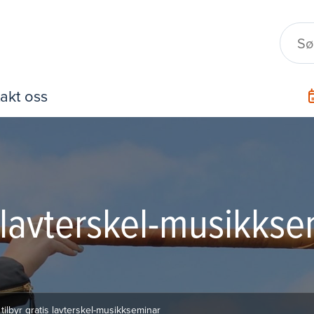
akt oss
s lavterskel-musikks
ilbyr gratis lavterskel-musikkseminar