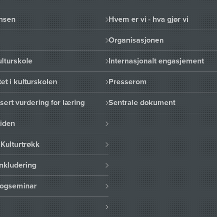
nsen
Hvem er vi - hva gjør vi
Organisasjonen
lturskole
Internasjonalt engasjement
et i kulturskolen
Presserom
sert vurdering for læring
Sentrale dokument
uiden
Kulturtrøkk
nkludering
logseminar