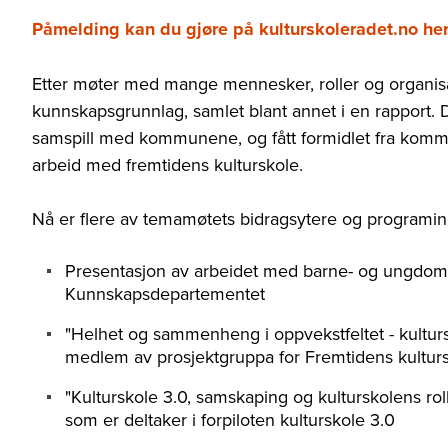
Påmelding kan du gjøre på kulturskoleradet.no he
Etter møter med mange mennesker, roller og organisa
kunnskapsgrunnlag, samlet blant annet i en rapport. D
samspill med kommunene, og fått formidlet fra komm
arbeid med fremtidens kulturskole.
Nå er flere av temamøtets bidragsytere og programinn
Presentasjon av arbeidet med barne- og ungdomsk
Kunnskapsdepartementet
"Helhet og sammenheng i oppvekstfeltet - kulturs
medlem av prosjektgruppa for Fremtidens kultur
"Kulturskole 3.0, samskaping og kulturskolens ro
som er deltaker i forpiloten kulturskole 3.0