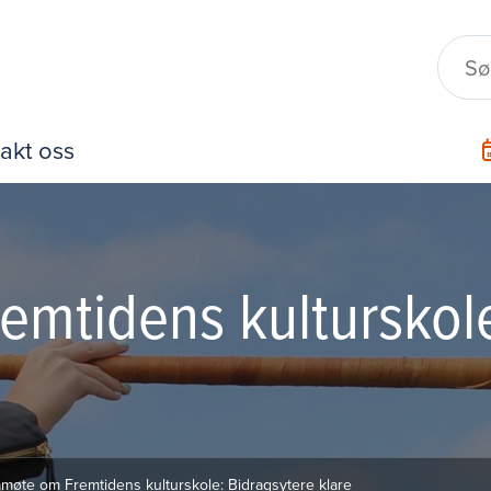
akt oss
mtidens kulturskole
møte om Fremtidens kulturskole: Bidragsytere klare