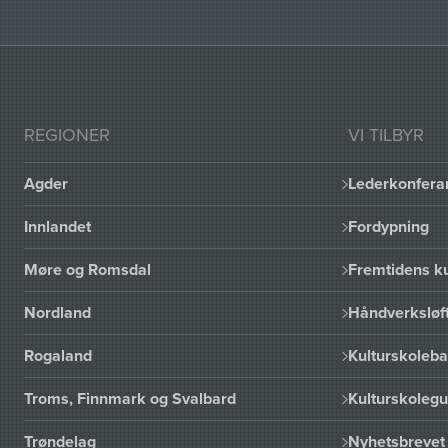
REGIONER
VI TILBYR
Agder
Lederkonfera
Innlandet
Fordypning
Møre og Romsdal
Fremtidens ku
Nordland
Håndverksløft
Rogaland
Kulturskoleba
Troms, Finnmark og Svalbard
Kulturskoleg
Trøndelag
Nyhetsbrevet 