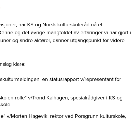
r
sjoner, har KS og Norsk kulturskoleråd nå et
enne og det øvrige mangfoldet av erfaringer vi har gjort i
uner og andre aktører, danner utgangspunkt for videre
slag klare:
ulturmeldingen, en statusrapport v/representant for
kolen rolle" v/
Trond Kalhagen, spesialrådgiver i KS og
skole
lle" v/Morten Hagevik, rektor ved Porsgrunn kulturskole,