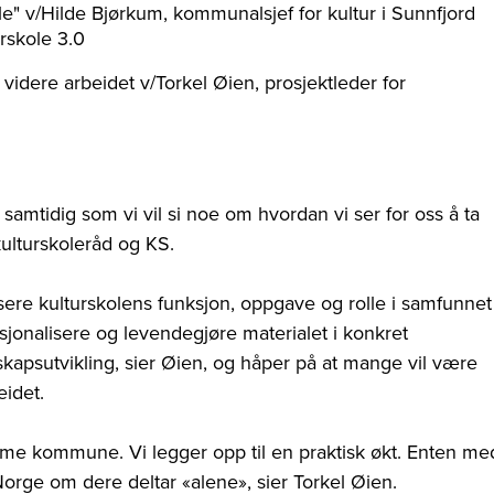
le" v/Hilde Bjørkum, kommunalsjef for kultur i Sunnfjord
rskole 3.0
 videre arbeidet v/Torkel Øien, prosjektleder for
, samtidig som vi vil si noe om hvordan vi ser for oss å ta
kulturskoleråd og KS.
ere kulturskolens funksjon, oppgave og rolle i samfunnet
sjonalisere og levendegjøre materialet i konkret
kapsutvikling, sier Øien, og håper på at mange vil være
idet.
samme kommune. Vi legger opp til en praktisk økt. Enten me
rge om dere deltar «alene», sier Torkel Øien.