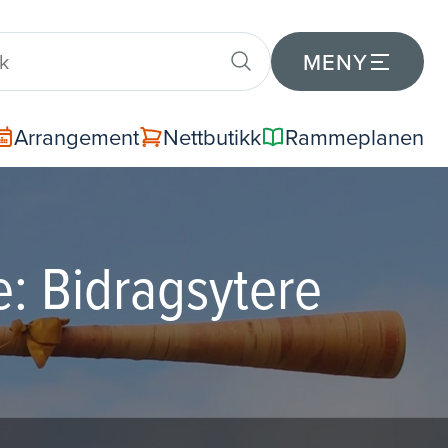
MENY
Arrangement
Nettbutikk
Rammeplanen
: Bidragsytere