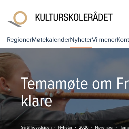
Regioner
Møtekalender
Nyheter
Vi mener
Kont
Temamøte om Fre
klare
Gå til hovedsiden
Nyheter
2020
November
Tema