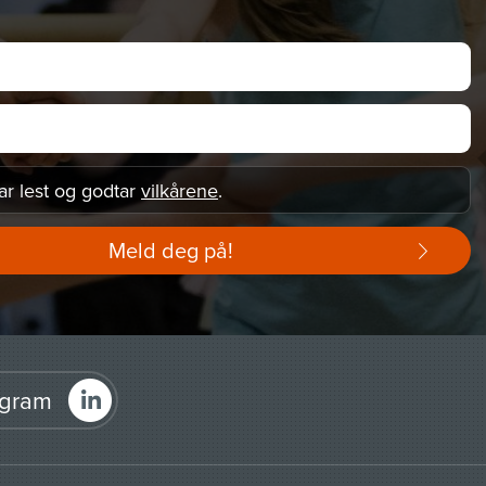
ar lest og godtar
vilkårene
.
Meld deg på!
agram