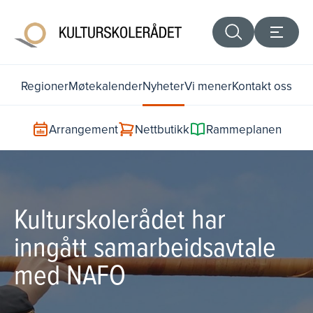
Regioner
Møtekalender
Nyheter
Vi mener
Kontakt oss
Arrangement
Nettbutikk
Rammeplanen
Kulturskolerådet har
inngått samarbeidsavtale
med NAFO