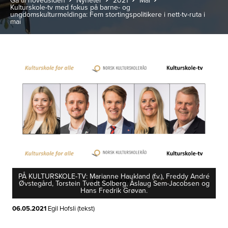
Gå til hovedsiden
Nyheter
2021
Mai
Kulturskole-tv med fokus på barne- og
ungdomskulturmeldinga: Fem stortingspolitikere i nett-tv-ruta i
mai
PÅ KULTURSKOLE-TV: Marianne Haukland (f.v.), Freddy André
Øvstegård, Torstein Tvedt Solberg, Åslaug Sem-Jacobsen og
Hans Fredrik Grøvan.
06.05.2021
Egil Hofsli (tekst)