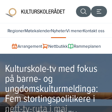
Regioner
Møtekalender
Nyheter
Vi mener
Kontakt oss
Arrangement
Nettbutikk
Rammeplanen
Kulturskole-tv med fokus
på barne- og
ungdomskulturmeldinga:
Fem stortingspolitikere i
nett-tv-ruta i mai