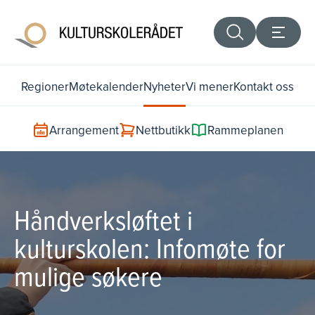
Regioner
Møtekalender
Nyheter
Vi mener
Kontakt oss
Arrangement
Nettbutikk
Rammeplanen
Håndverksløftet i
kulturskolen: Infomøte for
mulige søkere