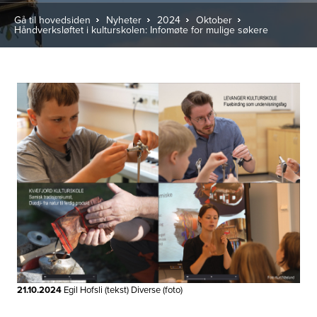
Gå til hovedsiden
Nyheter
2024
Oktober
Håndverksløftet i kulturskolen: Infomøte for mulige søkere
21.10.2024
Egil Hofsli (tekst) Diverse (foto)