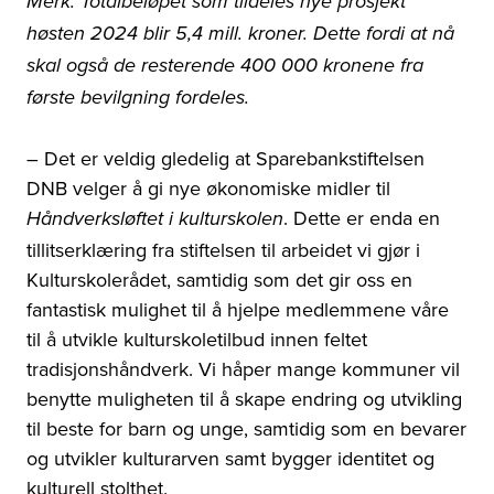
Merk: Totalbeløpet som
tildeles nye prosjekt
høsten 2024 blir 5,4 mill. kroner. Dette fordi at nå
skal også de resterende 400 000 kronene fra
første bevilgning fordeles.
– Det er veldig gledelig at Sparebankstiftelsen
DNB velger å gi nye økonomiske midler til
.
Dette er enda en
Håndverksløftet i kulturskolen
tillitserklæring fra stiftelsen til arbeidet vi gjør i
Kulturskolerådet, samtidig som det gir oss en
fantastisk mulighet til å hjelpe medlemmene våre
til å utvikle kulturskoletilbud innen feltet
tradisjonshåndverk.
Vi håper mange kommuner vil
benytte muligheten til å skape endring og utvikling
til beste for barn og unge, samtidig som en bevarer
og utvikler kulturarven samt bygger identitet og
kulturell stolthet.