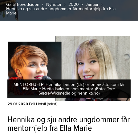
Gå til hovedsiden
Nyheter
2020
Januar
Hennika og sju andre ungdommer får mentorhjelp fra Ella
Marie
MENTORHJELP: Hennika Larsen (t.h.) er en av åtte som får
Ella Marie Hætta Isaksen som mentor. (Foto: Tore
Sætre/Wikimedia og hennika.no)
29.01.2020
Egil Hofsli (tekst)
Hennika og sju andre ungdommer får
mentorhjelp fra Ella Marie