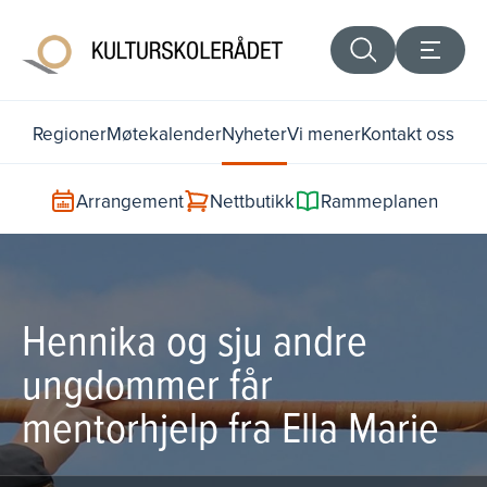
Regioner
Møtekalender
Nyheter
Vi mener
Kontakt oss
Arrangement
Nettbutikk
Rammeplanen
Hennika og sju andre
ungdommer får
mentorhjelp fra Ella Marie