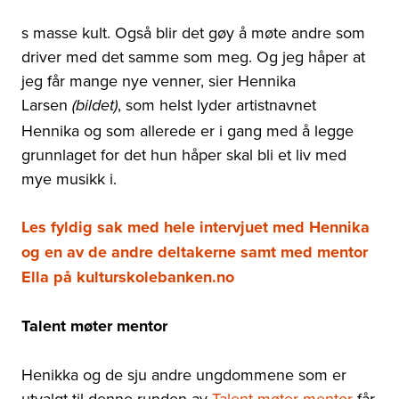
s masse kult. Også blir det gøy å møte andre som
driver med det samme som meg. Og jeg håper at
jeg får mange nye venner, sier Hennika
Larsen
, som helst lyder artistnavnet
(bildet)
Hennika og som allerede er i gang med å legge
grunnlaget for det hun håper skal bli et liv med
mye musikk i.
Les fyldig sak med hele intervjuet med Hennika
og en av de andre deltakerne samt med mentor
Ella på kulturskolebanken.no
Talent møter mentor
Henikka og de sju andre ungdommene som er
utvalgt til denne runden av
Talent møter mentor
får