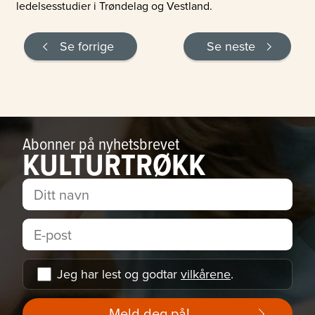
ledelsesstudier i Trøndelag og Vestland.
Se forrige
Se neste
Abonner på nyhetsbrevet
KULTURTRØKK
Jeg har lest og godtar
vilkårene
.
Meld deg på!