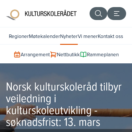
Regioner
Møtekalender
Nyheter
Vi mener
Kontakt oss
Arrangement
Nettbutikk
Rammeplanen
Norsk kulturskoleråd tilbyr
veiledning i
kulturskoleutvikling -
søknadsfrist: 13. mars