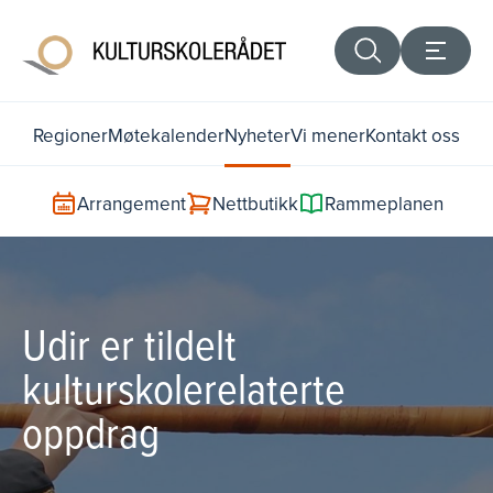
Regioner
Møtekalender
Nyheter
Vi mener
Kontakt oss
Arrangement
Nettbutikk
Rammeplanen
Udir er tildelt
kulturskolerelaterte
oppdrag