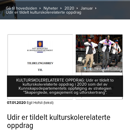
Gå til hovedsiden
Nyheter
2020
Januar
Udir er tildelt kulturskolerelaterte oppdrag
KULTURSKOLERELATERTE OPPDRAG: Udir er tildelt to
kulturskolerelaterte oppdrag i 2020 som del av
Kunnskapsdepartementets oppfølging av strategien
"Skaperglede, engasjement og utforskertrang".
07.01.2020
Egil Hofsli (tekst)
Udir er tildelt kulturskolerelaterte
oppdrag