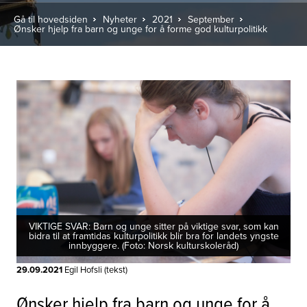
Gå til hovedsiden
Nyheter
2021
September
Ønsker hjelp fra barn og unge for å forme god kulturpolitikk
VIKTIGE SVAR: Barn og unge sitter på viktige svar, som kan
bidra til at framtidas kulturpolitikk blir bra for landets yngste
innbyggere. (Foto: Norsk kulturskoleråd)
29.09.2021
Egil Hofsli (tekst)
Ønsker hjelp fra barn og unge for å