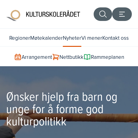
Regioner
Møtekalender
Nyheter
Vi mener
Kontakt oss
Arrangement
Nettbutikk
Rammeplanen
Ønsker hjelp fra barn og
unge for å forme god
kulturpolitikk