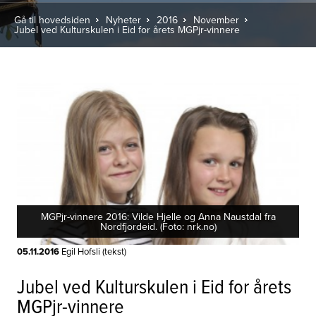
Gå til hovedsiden
Nyheter
2016
November
Jubel ved Kulturskulen i Eid for årets MGPjr-vinnere
MGPjr-vinnere 2016: Vilde Hjelle og Anna Naustdal fra
Nordfjordeid. (Foto: nrk.no)
05.11.2016
Egil Hofsli (tekst)
Jubel ved Kulturskulen i Eid for årets
MGPjr-vinnere