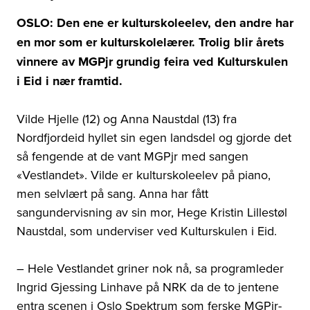
OSLO: Den ene er kulturskoleelev, den andre har
en mor som er kulturskolelærer. Trolig blir årets
vinnere av MGPjr grundig feira ved Kulturskulen
i Eid i nær framtid.
Vilde Hjelle (12) og Anna Naustdal (13) fra
Nordfjordeid hyllet sin egen landsdel og gjorde det
så fengende at de vant MGPjr med sangen
«Vestlandet». Vilde er kulturskoleelev på piano,
men selvlært på sang. Anna har fått
sangundervisning av sin mor, Hege Kristin Lillestøl
Naustdal, som underviser ved Kulturskulen i Eid.
– Hele Vestlandet griner nok nå, sa programleder
Ingrid Gjessing Linhave på NRK da de to jentene
entra scenen i Oslo Spektrum som ferske MGPjr-