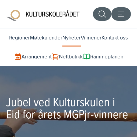
Regioner
Møtekalender
Nyheter
Vi mener
Kontakt oss
Arrangement
Nettbutikk
Rammeplanen
Jubel ved Kulturskulen i
Eid for årets MGPjr-vinnere