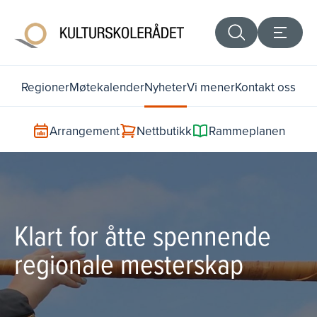
Regioner
Møtekalender
Nyheter
Vi mener
Kontakt oss
Arrangement
Nettbutikk
Rammeplanen
Klart for åtte spennende
regionale mesterskap